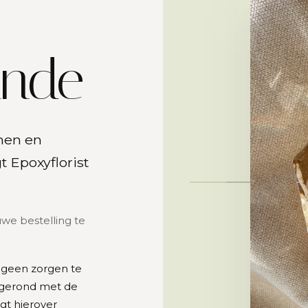
inde
men en
 Epoxyflorist
we bestelling te
 geen zorgen te
fgerond met de
gt hierover