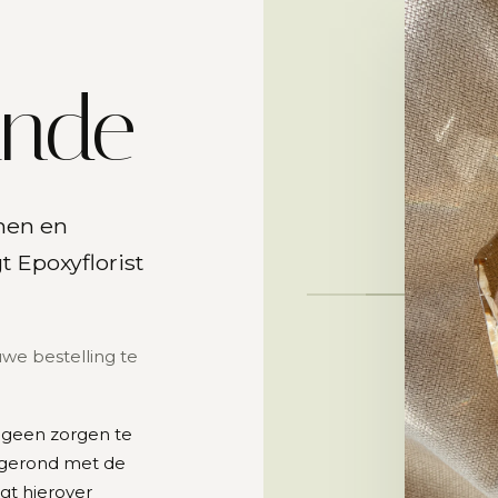
inde
men en
 Epoxyflorist
we bestelling te
 geen zorgen te
fgerond met de
gt hierover